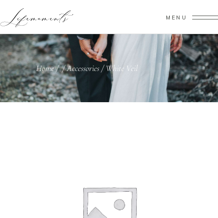
MENU
Home
/
/
Accessories
/
White Veil