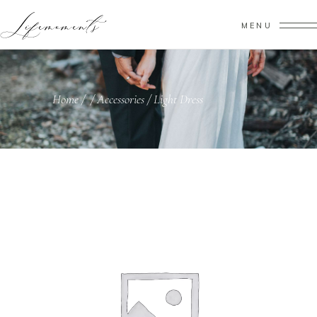
MENU
Home
/
/
Accessories
/
Light Dress