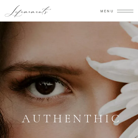
MENU
T
I
M
E
L
E
S
S