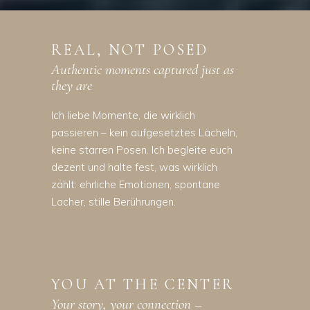
REAL, NOT POSED
Authentic moments captured just as
they are
Ich liebe Momente, die wirklich
passieren – kein aufgesetztes Lächeln,
keine starren Posen. Ich begleite euch
dezent und halte fest, was wirklich
zählt: ehrliche Emotionen, spontane
Lacher, stille Berührungen.
YOU AT THE CENTER
Your story, your connection –