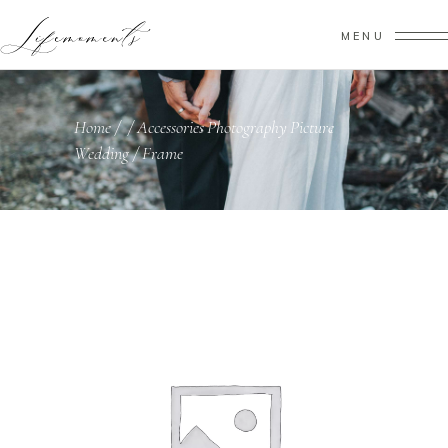
MENU
Home
/
/
Accessories
Photography
Picture
,
,
,
Wedding
/
Frame