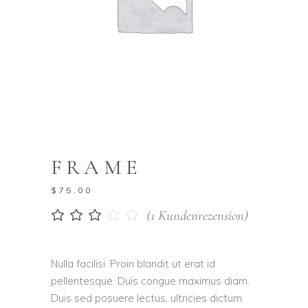
FRAME
$
75.00
(
1
Kundenrezension)
Bewertet
1
mit
3.00
von
Nulla facilisi. Proin blandit ut erat id
5,
pellentesque. Duis congue maximus diam.
basierend
auf
Duis sed posuere lectus, ultricies dictum