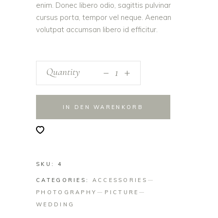
Kundenbewertung
enim. Donec libero odio, sagittis pulvinar
cursus porta, tempor vel neque. Aenean
volutpat accumsan libero id efficitur.
_
Quantity
+
IN DEN WARENKORB
SKU:
4
CATEGORIES:
ACCESSORIES
PHOTOGRAPHY
PICTURE
WEDDING