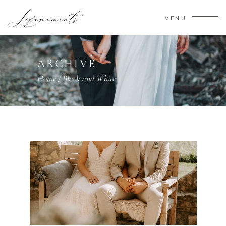
MENU
ARCHIVE
Home
/
Black and White