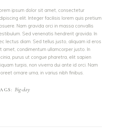
orem ipsum dolor sit amet, consectetur
dipiscing elit. Integer facilisis lorem quis pretium
osuere. Nam gravida orci in massa convallis
estibulum. Sed venenatis hendrerit gravida. In
ec lectus diam. Sed tellus justo, aliquam id eros
it amet, condimentum ullamcorper justo. In
acinia, purus ut congue pharetra, elit sapien
liquam turpis, non viverra dui ante id orci. Nam
aoreet ornare urna, in varius nibh finibus.
Big-day
AGS: