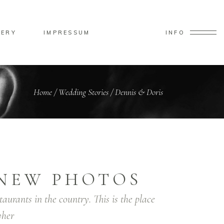
LERY
IMPRESSUM
INFO
Home
/
Wedding Stories
/
Dennis & Doris
NEW PHOTOS
taurants in the country. This is the place
her