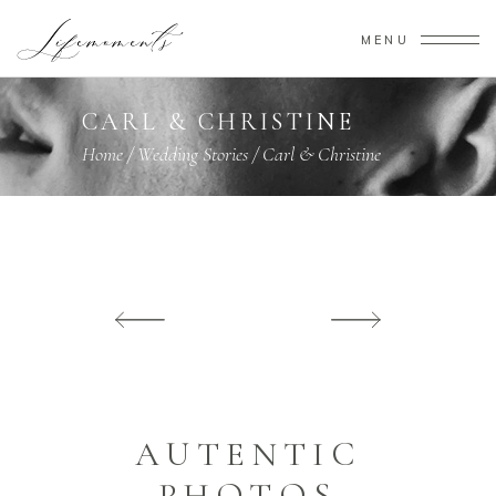
MENU
CARL & CHRISTINE
Home
/
Wedding Stories
/
Carl & Christine
AUTENTIC
PHOTOS