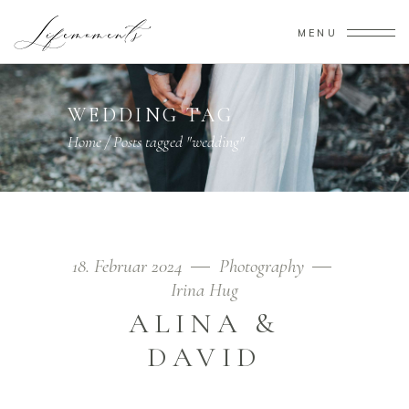
MENU
WEDDING TAG
Home
/
Posts tagged "wedding"
18. Februar 2024
Photography
Irina Hug
ALINA &
DAVID