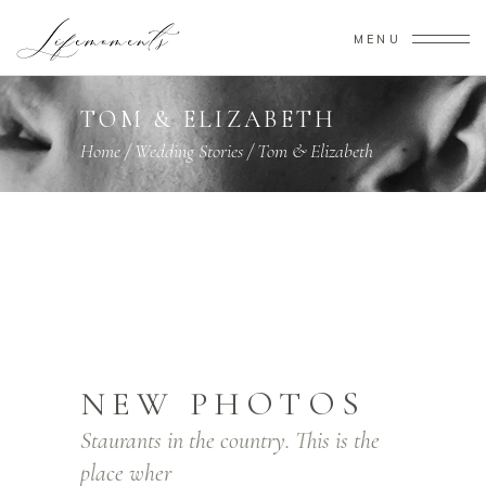
MENU
TOM & ELIZABETH
Home
/
Wedding Stories
/
Tom & Elizabeth
NEW PHOTOS
Staurants in the country. This is the
place wher