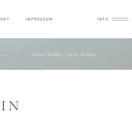
LERY
IMPRESSUM
INFO
Home
/
Wedding
/
Spring Wedding
 IN