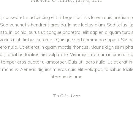
 consectetur adipiscing elit. Integer facilisis lorem quis pretium 
Sed venenatis hendrerit gravida. In nec lectus diam. Sed tellus jus
. In lacinia, purus ut congue pharetra, elit sapien aliquam turpis,
 varius nibh finibus sit amet. Quisque sed commodo sapien. Susp
bero nulla. Ut et erat in quam mattis rhoncus. Mauris dignissim p
pat, faucibus facilisis nisl vulputate. Vivamus interdum id urna u
tempor eros auctor ullamcorper. Duis ut libero nulla. Ut et erat 
 rhoncus. Aenean dignissim eros quis elit volutpat, faucibus facili
interdum id urna.
Love
TAGS: