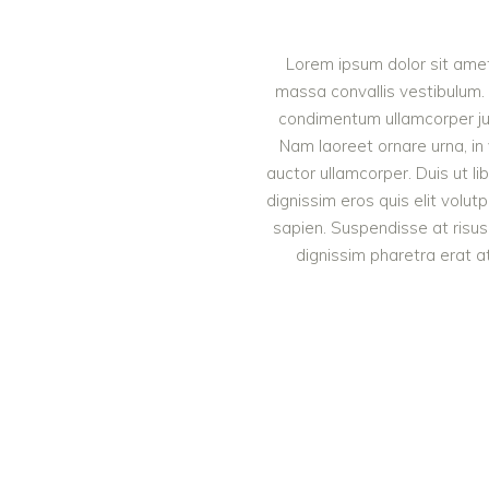
Lorem ipsum dolor sit amet,
massa convallis vestibulum. 
condimentum ullamcorper justo
Nam laoreet ornare urna, in
auctor ullamcorper. Duis ut li
dignissim eros quis elit volut
sapien. Suspendisse at risus 
dignissim pharetra erat at