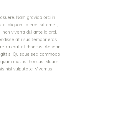
posuere. Nam gravida orci in
to, aliquam id eros sit amet,
 non viverra dui ante id orci.
endisse at risus tempor eros
haretra erat at rhoncus. Aenean
t sagittis. Quisque sed commodo
in quam mattis rhoncus. Mauris
sis nisl vulputate. Vivamus