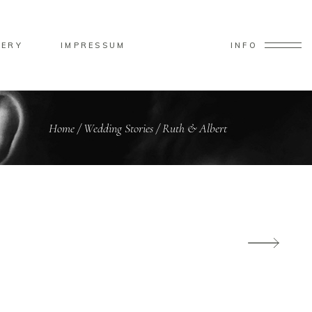
LERY
IMPRESSUM
INFO
Home
/
Wedding Stories
/
Ruth & Albert