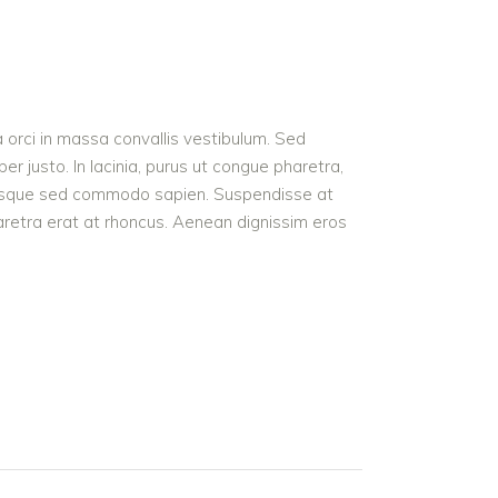
a orci in massa convallis vestibulum. Sed
r justo. In lacinia, purus ut congue pharetra,
t. Quisque sed commodo sapien. Suspendisse at
haretra erat at rhoncus. Aenean dignissim eros