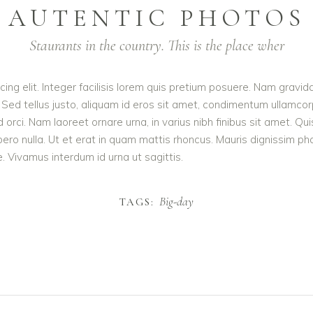
AUTENTIC PHOTOS
Staurants in the country. This is the place wher
ing elit. Integer facilisis lorem quis pretium posuere. Nam gravid
 Sed tellus justo, aliquam id eros sit amet, condimentum ullamcorpe
e id orci. Nam laoreet ornare urna, in varius nibh finibus sit ame
ibero nulla. Ut et erat in quam mattis rhoncus. Mauris dignissim p
te. Vivamus interdum id urna ut sagittis.
Big-day
TAGS: