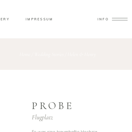
LERY
IMPRESSUM
INFO
Home
/
Wedding Stories
/
Helen & Henry
PROBE
Flugplatz
Es war eine traumhafte Hochzig.